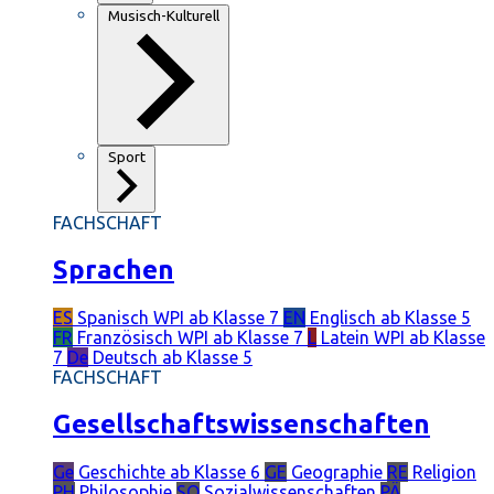
Musisch-Kulturell
Sport
FACHSCHAFT
Sprachen
ES
Spanisch
WPI ab Klasse 7
EN
Englisch
ab Klasse 5
FR
Französisch
WPI ab Klasse 7
L
Latein
WPI ab Klasse
7
De
Deutsch
ab Klasse 5
FACHSCHAFT
Gesellschaftswissenschaften
Ge
Geschichte
ab Klasse 6
GE
Geographie
RE
Religion
PH
Philosophie
SO
Sozialwissenschaften
PÄ