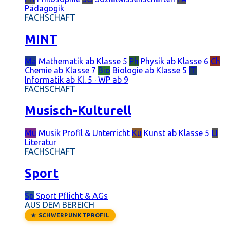
Pädagogik
FACHSCHAFT
MINT
Ma
Mathematik
ab Klasse 5
Ph
Physik
ab Klasse 6
Ch
Chemie
ab Klasse 7
Bio
Biologie
ab Klasse 5
IT
Informatik
ab Kl. 5 · WP ab 9
FACHSCHAFT
Musisch-Kulturell
Mu
Musik
Profil & Unterricht
Ku
Kunst
ab Klasse 5
LI
Literatur
FACHSCHAFT
Sport
Sp
Sport
Pflicht & AGs
AUS DEM BEREICH
★ SCHWERPUNKTPROFIL