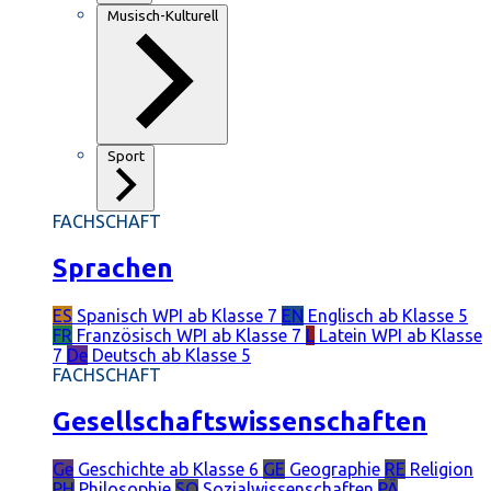
Musisch-Kulturell
Sport
FACHSCHAFT
Sprachen
ES
Spanisch
WPI ab Klasse 7
EN
Englisch
ab Klasse 5
FR
Französisch
WPI ab Klasse 7
L
Latein
WPI ab Klasse
7
De
Deutsch
ab Klasse 5
FACHSCHAFT
Gesellschaftswissenschaften
Ge
Geschichte
ab Klasse 6
GE
Geographie
RE
Religion
PH
Philosophie
SO
Sozialwissenschaften
PÄ