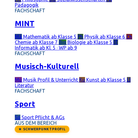
Pädagogik
FACHSCHAFT
MINT
Ma
Mathematik
ab Klasse 5
Ph
Physik
ab Klasse 6
Ch
Chemie
ab Klasse 7
Bio
Biologie
ab Klasse 5
IT
Informatik
ab Kl. 5 · WP ab 9
FACHSCHAFT
Musisch-Kulturell
Mu
Musik
Profil & Unterricht
Ku
Kunst
ab Klasse 5
LI
Literatur
FACHSCHAFT
Sport
Sp
Sport
Pflicht & AGs
AUS DEM BEREICH
★ SCHWERPUNKTPROFIL