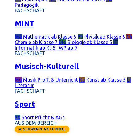
Pädagogik
FACHSCHAFT
MINT
Ma
Mathematik
ab Klasse 5
Ph
Physik
ab Klasse 6
Ch
Chemie
ab Klasse 7
Bio
Biologie
ab Klasse 5
IT
Informatik
ab Kl. 5 · WP ab 9
FACHSCHAFT
Musisch-Kulturell
Mu
Musik
Profil & Unterricht
Ku
Kunst
ab Klasse 5
LI
Literatur
FACHSCHAFT
Sport
Sp
Sport
Pflicht & AGs
AUS DEM BEREICH
★ SCHWERPUNKTPROFIL