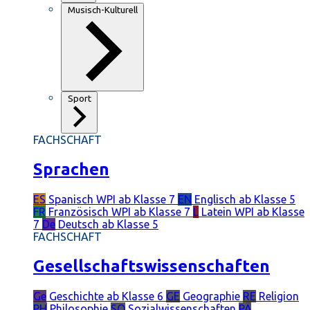
Musisch-Kulturell
Sport
FACHSCHAFT
Sprachen
ES
Spanisch
WPI ab Klasse 7
EN
Englisch
ab Klasse 5
FR
Französisch
WPI ab Klasse 7
L
Latein
WPI ab Klasse
7
De
Deutsch
ab Klasse 5
FACHSCHAFT
Gesellschaftswissenschaften
Ge
Geschichte
ab Klasse 6
GE
Geographie
RE
Religion
PH
Philosophie
SO
Sozialwissenschaften
PÄ