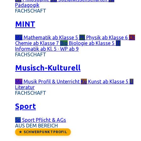
Pädagogik
FACHSCHAFT
MINT
Ma
Mathematik
ab Klasse 5
Ph
Physik
ab Klasse 6
Ch
Chemie
ab Klasse 7
Bio
Biologie
ab Klasse 5
IT
Informatik
ab Kl. 5 · WP ab 9
FACHSCHAFT
Musisch-Kulturell
Mu
Musik
Profil & Unterricht
Ku
Kunst
ab Klasse 5
LI
Literatur
FACHSCHAFT
Sport
Sp
Sport
Pflicht & AGs
AUS DEM BEREICH
★ SCHWERPUNKTPROFIL