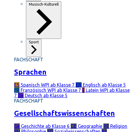
Musisch-Kulturell
Sport
FACHSCHAFT
Sprachen
ES
Spanisch
WPI ab Klasse 7
EN
Englisch
ab Klasse 5
FR
Französisch
WPI ab Klasse 7
L
Latein
WPI ab Klasse
7
De
Deutsch
ab Klasse 5
FACHSCHAFT
Gesellschaftswissenschaften
Ge
Geschichte
ab Klasse 6
GE
Geographie
RE
Religion
PH
Philosophie
SO
Sozialwissenschaften
PÄ