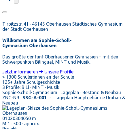
Tirpitzstr. 41 · 46145 Oberhausen
Städtisches Gymnasium
der Stadt Oberhausen
Willkommen am
Sophie-Scholl-
Gymnasium
Oberhausen
Das größte der fünf Oberhausener Gymnasien – mit den
Schwerpunkten Bilingual, MINT und Musik.
Jetzt informieren
Unsere Profile
> 1300
Schüler:innen an der Schule
125+
Jahre Schulgeschichte
3
Profile:
BiLi · MINT · Musik
Sophie-Scholl-Gymnasium · Lageplan · Bestand & Neubau
ZNG-NR ·
SSG-A-001
·
Lageplan Hauptgebäude
Umbau &
Neubau
0
10
20
30
40
50 m
M 1 : 500 · approx.
Projekt