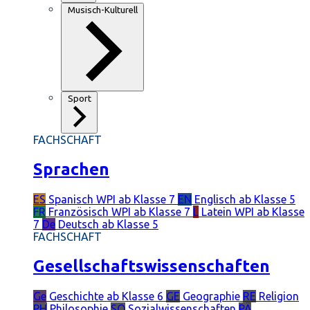
Musisch-Kulturell
Sport
FACHSCHAFT
Sprachen
ES
Spanisch
WPI ab Klasse 7
EN
Englisch
ab Klasse 5
FR
Französisch
WPI ab Klasse 7
L
Latein
WPI ab Klasse
7
De
Deutsch
ab Klasse 5
FACHSCHAFT
Gesellschaftswissenschaften
Ge
Geschichte
ab Klasse 6
GE
Geographie
RE
Religion
PH
Philosophie
SO
Sozialwissenschaften
PÄ