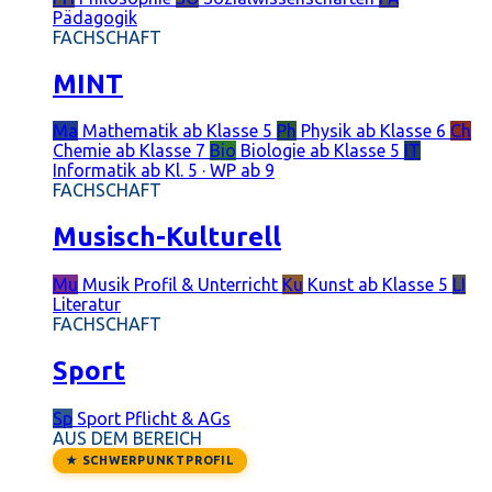
Pädagogik
FACHSCHAFT
MINT
Ma
Mathematik
ab Klasse 5
Ph
Physik
ab Klasse 6
Ch
Chemie
ab Klasse 7
Bio
Biologie
ab Klasse 5
IT
Informatik
ab Kl. 5 · WP ab 9
FACHSCHAFT
Musisch-Kulturell
Mu
Musik
Profil & Unterricht
Ku
Kunst
ab Klasse 5
LI
Literatur
FACHSCHAFT
Sport
Sp
Sport
Pflicht & AGs
AUS DEM BEREICH
★ SCHWERPUNKTPROFIL