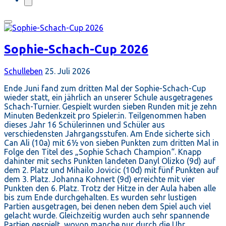
Sophie-Schach-Cup 2026
Schulleben
25. Juli 2026
Ende Juni fand zum dritten Mal der Sophie-Schach-Cup
wieder statt, ein jährlich an unserer Schule ausgetragenes
Schach-Turnier. Gespielt wurden sieben Runden mit je zehn
Minuten Bedenkzeit pro Spieler:in. Teilgenommen haben
dieses Jahr 16 Schülerinnen und Schüler aus
verschiedensten Jahrgangsstufen. Am Ende sicherte sich
Can Ali (10a) mit 6½ von sieben Punkten zum dritten Mal in
Folge den Titel des „Sophie Schach Champion“. Knapp
dahinter mit sechs Punkten landeten Danyl Olizko (9d) auf
dem 2. Platz und Mihailo Jovicic (10d) mit fünf Punkten auf
dem 3. Platz. Johanna Kohnert (9d) erreichte mit vier
Punkten den 6. Platz. Trotz der Hitze in der Aula haben alle
bis zum Ende durchgehalten. Es wurden sehr lustigen
Partien ausgetragen, bei denen neben dem Spiel auch viel
gelacht wurde. Gleichzeitig wurden auch sehr spannende
Partien gespielt, wovon manche nur durch die Uhr