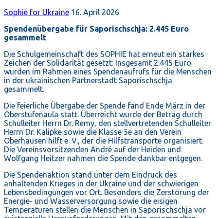
Sophie for Ukraine
16. April 2026
Spendenübergabe für Saporischschja: 2.445 Euro
gesammelt
Die Schulgemeinschaft des SOPHIE hat erneut ein starkes
Zeichen der Solidarität gesetzt: Insgesamt 2.445 Euro
wurden im Rahmen eines Spendenaufrufs für die Menschen
in der ukrainischen Partnerstadt Saporischschja
gesammelt.
Die feierliche Übergabe der Spende fand Ende März in der
Oberstufenaula statt. Überreicht wurde der Betrag durch
Schulleiter Herrn Dr. Remy, den stellvertretenden Schulleiter
Herrn Dr. Kalipke sowie die Klasse 5e an den Verein
Oberhausen hilft e. V., der die Hilfstransporte organisiert.
Die Vereinsvorsitzenden André auf der Heiden und
Wolfgang Heitzer nahmen die Spende dankbar entgegen.
Die Spendenaktion stand unter dem Eindruck des
anhaltenden Krieges in der Ukraine und der schwierigen
Lebensbedingungen vor Ort. Besonders die Zerstörung der
Energie- und Wasserversorgung sowie die eisigen
Temperaturen stellen die Menschen in Saporischschja vor