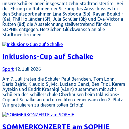
unsere Schüler:innen insgesamt zehn Stadtmeistertitel. Bei
der Ehrung im Rahmen der Sitzung des Ausschusses für
den Schulsport nahmen Lina Svoboda (5b), Rayan Boukdir
(6a), Phil Holländer (6f), Jula Schüler (8b) und Eva-Victoria
Rütten (8d) die Auszeichnung stellvertretend für das
SOPHIE entgegen. Herzlichen Glückwunsch an alle
Stadtmeister:innen!
Inklusions-Cup auf Schalke
Sport
12. Juli 2026
Am 7. Juli traten die Schüler Paul Berndsen, Tom Lohn,
Daris Bajric, Klaudio Sljivic, Luciano Ganci, Ben Friol, Kerem
Aytekin und Endrit Krasniqi (v.l.n.r.) zusammen mit acht
Schülern der Schillerschule Oberhausen beim Inklusions-
Cup auf Schalke an und erreichten gemeinsam den 2. Platz.
Wir gratulieren zu diesem tollen Erfolg!
SOMMERKONZERTE am SOPHIE