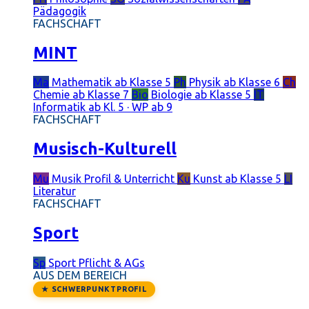
Pädagogik
FACHSCHAFT
MINT
Ma
Mathematik
ab Klasse 5
Ph
Physik
ab Klasse 6
Ch
Chemie
ab Klasse 7
Bio
Biologie
ab Klasse 5
IT
Informatik
ab Kl. 5 · WP ab 9
FACHSCHAFT
Musisch-Kulturell
Mu
Musik
Profil & Unterricht
Ku
Kunst
ab Klasse 5
LI
Literatur
FACHSCHAFT
Sport
Sp
Sport
Pflicht & AGs
AUS DEM BEREICH
★ SCHWERPUNKTPROFIL