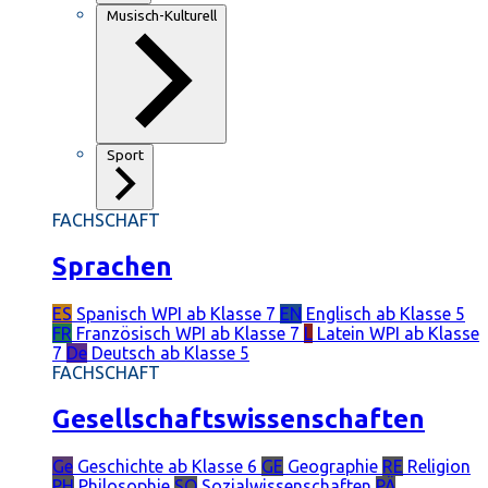
Musisch-Kulturell
Sport
FACHSCHAFT
Sprachen
ES
Spanisch
WPI ab Klasse 7
EN
Englisch
ab Klasse 5
FR
Französisch
WPI ab Klasse 7
L
Latein
WPI ab Klasse
7
De
Deutsch
ab Klasse 5
FACHSCHAFT
Gesellschaftswissenschaften
Ge
Geschichte
ab Klasse 6
GE
Geographie
RE
Religion
PH
Philosophie
SO
Sozialwissenschaften
PÄ