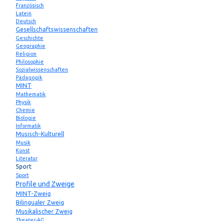
Französisch
Latein
Deutsch
Gesellschaftswissenschaften
Geschichte
Geographie
Religion
Philosophie
Sozialwissenschaften
Pädagogik
MINT
Mathematik
Physik
Chemie
Biologie
Informatik
Musisch-Kulturell
Musik
Kunst
Literatur
Sport
Sport
Profile und Zweige
MINT-Zweig
Bilingualer Zweig
Musikalischer Zweig
Theater-AG