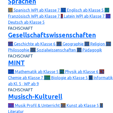
Sprachen
ES
Spanisch
WPI ab Klasse 7
EN
Englisch
ab Klasse 5
FR
Französisch
WPI ab Klasse 7
L
Latein
WPI ab Klasse 7
De
Deutsch
ab Klasse 5
FACHSCHAFT
Gesellschaftswissenschaften
Ge
Geschichte
ab Klasse 6
GE
Geographie
RE
Religion
PH
Philosophie
SO
Sozialwissenschaften
PÄ
Pädagogik
FACHSCHAFT
MINT
Ma
Mathematik
ab Klasse 5
Ph
Physik
ab Klasse 6
Ch
Chemie
ab Klasse 7
Bio
Biologie
ab Klasse 5
IT
Informatik
ab Kl. 5 · WP ab 9
FACHSCHAFT
Musisch-Kulturell
Mu
Musik
Profil & Unterricht
Ku
Kunst
ab Klasse 5
LI
Literatur