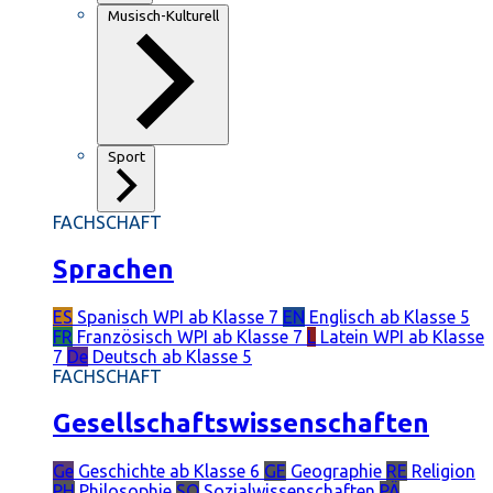
Musisch-Kulturell
Sport
FACHSCHAFT
Sprachen
ES
Spanisch
WPI ab Klasse 7
EN
Englisch
ab Klasse 5
FR
Französisch
WPI ab Klasse 7
L
Latein
WPI ab Klasse
7
De
Deutsch
ab Klasse 5
FACHSCHAFT
Gesellschaftswissenschaften
Ge
Geschichte
ab Klasse 6
GE
Geographie
RE
Religion
PH
Philosophie
SO
Sozialwissenschaften
PÄ