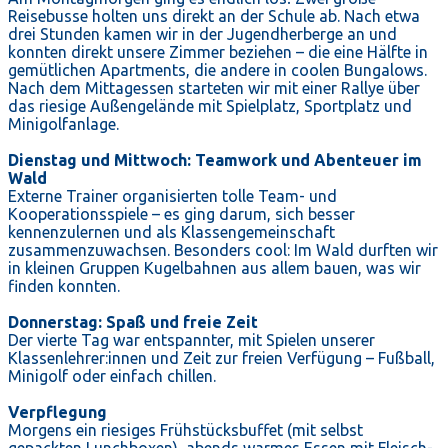
Reisebusse holten uns direkt an der Schule ab. Nach etwa
drei Stunden kamen wir in der Jugendherberge an und
konnten direkt unsere Zimmer beziehen – die eine Hälfte in
gemütlichen Apartments, die andere in coolen Bungalows.
Nach dem Mittagessen starteten wir mit einer Rallye über
das riesige Außengelände mit Spielplatz, Sportplatz und
Minigolfanlage.
Dienstag und Mittwoch: Teamwork und Abenteuer im
Wald
Externe Trainer organisierten tolle Team- und
Kooperationsspiele – es ging darum, sich besser
kennenzulernen und als Klassengemeinschaft
zusammenzuwachsen. Besonders cool: Im Wald durften wir
in kleinen Gruppen Kugelbahnen aus allem bauen, was wir
finden konnten.
Donnerstag: Spaß und freie Zeit
Der vierte Tag war entspannter, mit Spielen unserer
Klassenlehrer:innen und Zeit zur freien Verfügung – Fußball,
Minigolf oder einfach chillen.
Verpflegung
Morgens ein riesiges Frühstücksbuffet (mit selbst
gepackten Lunchboxen), abends warmes Essen mit Fleisch-