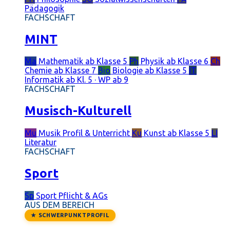
Pädagogik
FACHSCHAFT
MINT
Ma
Mathematik
ab Klasse 5
Ph
Physik
ab Klasse 6
Ch
Chemie
ab Klasse 7
Bio
Biologie
ab Klasse 5
IT
Informatik
ab Kl. 5 · WP ab 9
FACHSCHAFT
Musisch-Kulturell
Mu
Musik
Profil & Unterricht
Ku
Kunst
ab Klasse 5
LI
Literatur
FACHSCHAFT
Sport
Sp
Sport
Pflicht & AGs
AUS DEM BEREICH
★ SCHWERPUNKTPROFIL