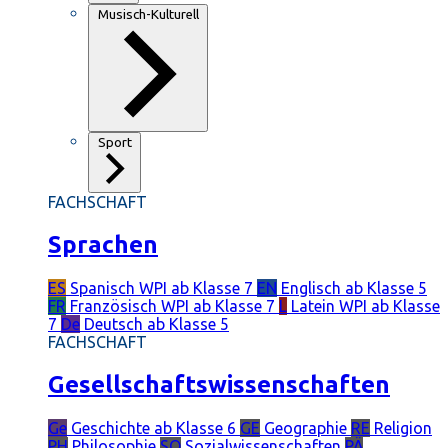
Musisch-Kulturell
Sport
FACHSCHAFT
Sprachen
ES
Spanisch
WPI ab Klasse 7
EN
Englisch
ab Klasse 5
FR
Französisch
WPI ab Klasse 7
L
Latein
WPI ab Klasse
7
De
Deutsch
ab Klasse 5
FACHSCHAFT
Gesellschaftswissenschaften
Ge
Geschichte
ab Klasse 6
GE
Geographie
RE
Religion
PH
Philosophie
SO
Sozialwissenschaften
PÄ