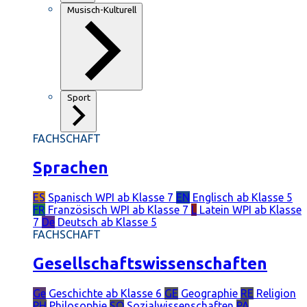
Musisch-Kulturell
Sport
FACHSCHAFT
Sprachen
ES
Spanisch
WPI ab Klasse 7
EN
Englisch
ab Klasse 5
FR
Französisch
WPI ab Klasse 7
L
Latein
WPI ab Klasse
7
De
Deutsch
ab Klasse 5
FACHSCHAFT
Gesellschaftswissenschaften
Ge
Geschichte
ab Klasse 6
GE
Geographie
RE
Religion
PH
Philosophie
SO
Sozialwissenschaften
PÄ