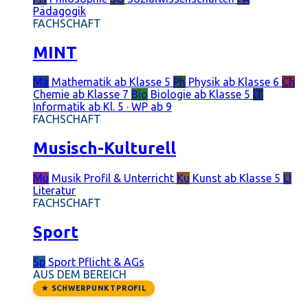
Pädagogik
FACHSCHAFT
MINT
Ma
Mathematik
ab Klasse 5
Ph
Physik
ab Klasse 6
Ch
Chemie
ab Klasse 7
Bio
Biologie
ab Klasse 5
IT
Informatik
ab Kl. 5 · WP ab 9
FACHSCHAFT
Musisch-Kulturell
Mu
Musik
Profil & Unterricht
Ku
Kunst
ab Klasse 5
LI
Literatur
FACHSCHAFT
Sport
Sp
Sport
Pflicht & AGs
AUS DEM BEREICH
★ SCHWERPUNKTPROFIL